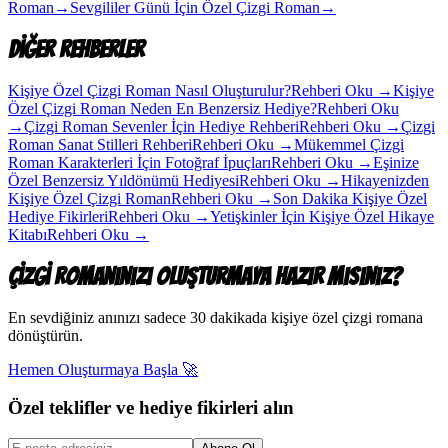
Roman
→
Sevgililer Günü İçin Özel Çizgi Roman
→
Diğer Rehberler
Kişiye Özel Çizgi Roman Nasıl Oluşturulur?
Rehberi Oku
→
Kişiye
Özel Çizgi Roman Neden En Benzersiz Hediye?
Rehberi Oku
→
Çizgi Roman Sevenler İçin Hediye Rehberi
Rehberi Oku
→
Çizgi
Roman Sanat Stilleri Rehberi
Rehberi Oku
→
Mükemmel Çizgi
Roman Karakterleri İçin Fotoğraf İpuçları
Rehberi Oku
→
Eşinize
Özel Benzersiz Yıldönümü Hediyesi
Rehberi Oku
→
Hikayenizden
Kişiye Özel Çizgi Roman
Rehberi Oku
→
Son Dakika Kişiye Özel
Hediye Fikirleri
Rehberi Oku
→
Yetişkinler İçin Kişiye Özel Hikaye
Kitabı
Rehberi Oku
→
Çizgi Romanınızı Oluşturmaya Hazır mısınız?
En sevdiğiniz anınızı sadece 30 dakikada kişiye özel çizgi romana
dönüştürün.
Hemen Oluşturmaya Başla
🚀
Özel teklifler ve hediye fikirleri alın