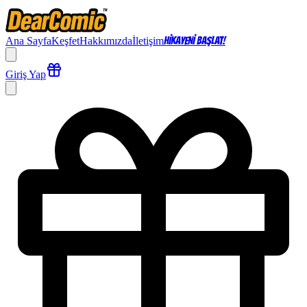
Ana Sayfa
Keşfet
Hakkımızda
İletişim
HİKAYENİ BAŞLAT!
Giriş Yap