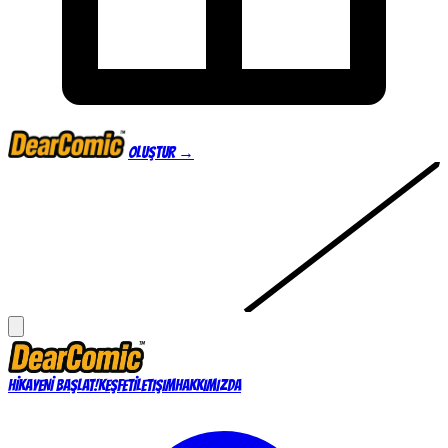
Oluştur →
HİKAYENİ BAŞLAT!
KEŞFET
İLETIŞIM
HAKKIMIZDA