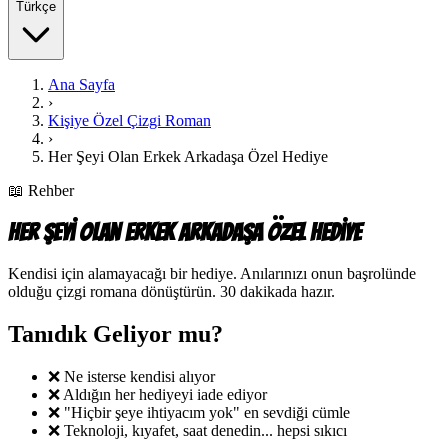
Türkçe
Ana Sayfa
›
Kişiye Özel Çizgi Roman
›
Her Şeyi Olan Erkek Arkadaşa Özel Hediye
📖
Rehber
Her Şeyi Olan Erkek Arkadaşa Özel Hediye
Kendisi için alamayacağı bir hediye. Anılarınızı onun başrolünde
olduğu çizgi romana dönüştürün. 30 dakikada hazır.
Tanıdık Geliyor mu?
❌ Ne isterse kendisi alıyor
❌ Aldığın her hediyeyi iade ediyor
❌ "Hiçbir şeye ihtiyacım yok" en sevdiği cümle
❌ Teknoloji, kıyafet, saat denedin... hepsi sıkıcı