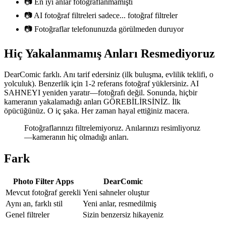
📷 En iyi anlar fotoğraflanmamıştı
📷 AI fotoğraf filtreleri sadece... fotoğraf filtreler
📷 Fotoğraflar telefonunuzda görülmeden duruyor
Hiç Yakalanmamış Anları Resmediyoruz
DearComic farklı. Anı tarif edersiniz (ilk buluşma, evlilik teklifi, o
yolculuk). Benzerlik için 1-2 referans fotoğraf yüklersiniz. AI
SAHNEYI yeniden yaratır—fotoğrafı değil. Sonunda, hiçbir
kameranın yakalamadığı anları GÖREBİLİRSİNİZ. İlk
öpücüğünüz. O iç şaka. Her zaman hayal ettiğiniz macera.
Fotoğraflarınızı filtrelemiyoruz. Anılarınızı resimliyoruz
—kameranın hiç olmadığı anları.
Fark
Photo Filter Apps
DearComic
Mevcut fotoğraf gerekli
Yeni sahneler oluştur
Aynı an, farklı stil
Yeni anlar, resmedilmiş
Genel filtreler
Sizin benzersiz hikayeniz