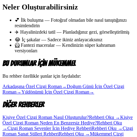
Neler Oluşturabilirsiniz
💕 İlk buluşma — Fotoğraf olmadan bile nasıl tanıştığınızı
resimlendirin
✈️ Hayalinizdeki tatil — Planladığınız gezi, görselleştirilmiş
😂 İç şakalar — Sadece ikiniz anlayacaksınız
🦸 Fantezi maceralar — Kendinizin süper kahraman
versiyonları
Bu Durumlar İçin Mükemmel
Bu rehber özellikle şunlar için faydalıdır:
Arkadaşına Özel Çizgi Roman
→
Doğum Günü İçin Özel Çizgi
Roman
→
Yıldönümü İçin Özel Çizgi Roman
→
Diğer Rehberler
Kişiye Özel Çizgi Roman Nasıl Oluşturulur?
Rehberi Oku
→
Kişiye
Özel Çizgi Roman Neden En Benzersiz Hediye?
Rehberi Oku
→
Çizgi Roman Sevenler İçin Hediye Rehberi
Rehberi Oku
→
Çizgi
Roman Sanat Stilleri Rehberi
Rehberi Oku
→
Mükemmel Çizgi