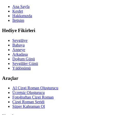
Ana Sayfa
Keşfet
Hakkımızda
İletişim
Hediye Fikirleri
Sevgiliye
Babaya
Anneye
Arkadaşa
Doğum Günü
Sevgililer Günü
Yıldönümü
Araçlar
AI Çizgi Roman Oluşturucu
Ücretsiz Oluşturucu
Fotoğraftan Çizgi Roman
Çizgi Roman Şeridi
Süper Kahraman Ol