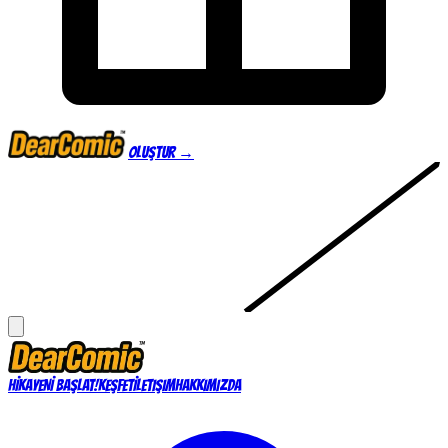
Oluştur →
HİKAYENİ BAŞLAT!
KEŞFET
İLETIŞIM
HAKKIMIZDA