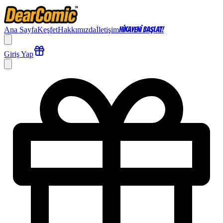
Ana Sayfa
Keşfet
Hakkımızda
İletişim
HİKAYENİ BAŞLAT!
Giriş Yap