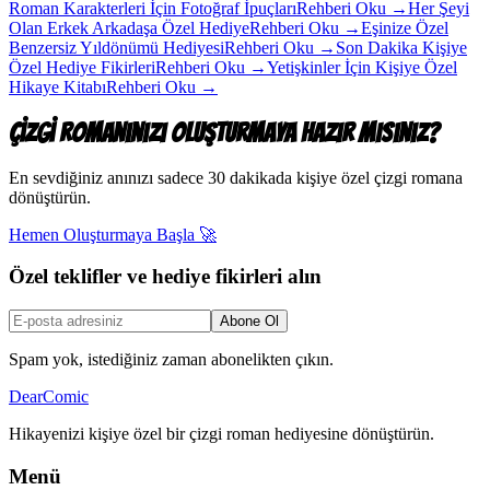
Roman Karakterleri İçin Fotoğraf İpuçları
Rehberi Oku
→
Her Şeyi
Olan Erkek Arkadaşa Özel Hediye
Rehberi Oku
→
Eşinize Özel
Benzersiz Yıldönümü Hediyesi
Rehberi Oku
→
Son Dakika Kişiye
Özel Hediye Fikirleri
Rehberi Oku
→
Yetişkinler İçin Kişiye Özel
Hikaye Kitabı
Rehberi Oku
→
Çizgi Romanınızı Oluşturmaya Hazır mısınız?
En sevdiğiniz anınızı sadece 30 dakikada kişiye özel çizgi romana
dönüştürün.
Hemen Oluşturmaya Başla
🚀
Özel teklifler ve hediye fikirleri alın
Abone Ol
Spam yok, istediğiniz zaman abonelikten çıkın.
DearComic
Hikayenizi kişiye özel bir çizgi roman hediyesine dönüştürün.
Menü