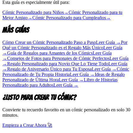
Esta guía es especialmente útil para:
Cómic Personalizado para Niños
→
Cómic Personalizado para tu
Mejor Amigo
→
Cómic Personalizado para Cumpleaños
→
Más Guías
Cómo Crear un Cómic Personalizado Paso a Paso
Leer Guía
→
Por
Qué un Cómic Personalizado es el Regalo Más Único
Leer Guía
→
Guía de Regalos para Amantes de los Cómics
Leer Guía
→
Consejos de Fotos para Personajes de Cómic Perfectos
Leer Guía
→
Regalo Personalizado para Novio Que Lo Tiene Todo
Leer Guía
→
Regalo de Aniversario Único para Tu Esposa
Leer Guía
→
Cómic
Personalizado de Tu Propia Historia
Leer Guía
→
Ideas de Regalo
Personalizado de Última Hora
Leer Guía
→
Libro de Historias
Personalizado para Adultos
Leer Guía
→
¿Listo Para Crear Tu Cómic?
Convierte tu recuerdo favorito en un cómic personalizado en solo 30
minutos.
Empieza a Crear Ahora
🚀