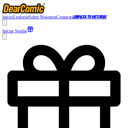
Inicio
Explorar
Sobre Nosotros
Contacto
¡Empieza Tu Historia!
Iniciar Sesión